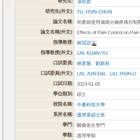
研究生:
凃欣君
研究生(外文):
TU, HSIN-CHUN
論文名稱:
初產婦使用減痛分娩疼痛控制
論文名稱(外文):
Effects of Pain Control on Pai
指導教授:
林冠語
指導教授(外文):
LIN, KUAN-YU
口試委員:
林君黛
、
劉新莉
口試委員(外文):
LIN, JUN-DAI
、
LIU, HSIN-LI
口試日期:
2023-01-05
學位類別:
碩士
校院名稱:
中臺科技大學
系所名稱:
護理系碩士班
學門:
醫藥衛生學門
學類:
護理學類