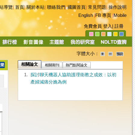
站導覽
|
首頁
|
關於本站
|
聯絡我們
|
國圖首頁
|
常見問題
|
操作說明
English
|
FB 專頁
|
Mobile
免費會員
登入
|
註冊
字體大小：
相關論文
相關期刊
熱門點閱論文
1.
探討聊天機器人協助護理衛教之成效：以初
產婦減痛分娩為例