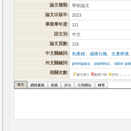
論文種類:
學術論文
論文出版年:
2023
畢業學年度:
111
語文別:
中文
論文頁數:
118
中文關鍵詞:
初產婦
、
減痛分娩
、
生產疼痛
外文關鍵詞:
primipara
、
painless
、
labor pa
相關次數:
被引用:
1
點閱:765
評分:
推文
網路書籤
推薦
評分
引用網址
轉寄