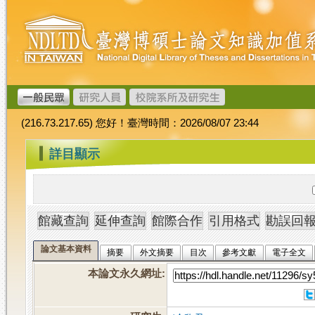
跳
臺
到
灣
主
博
要
碩
內
士
容
論
文
(216.73.217.65) 您好！臺灣時間：2026/08/07 23:44
加
值
:::
詳目顯示
系
統
論文基本資料
摘要
外文摘要
目次
參考文獻
電子全文
本論文永久網址
: