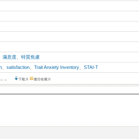
、
滿意度
、
特質焦慮
in
、
satisfaction
、
Trait Anxiety Inventory
、
STAI-T
下載:9
書目收藏:0