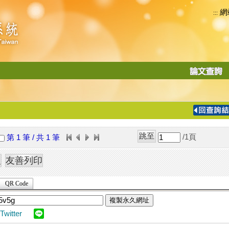
網
:::
功
能
切
換
導
覽
/1
頁
第 1 筆 / 共 1 筆
列
QR Code
複製永久網址
Twitter