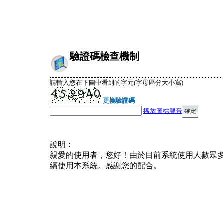
驗證碼檢查機制
請輸入您在下圖中看到的字元(字母區分大小寫)
更換驗證碼
播放圖檔聲音
說明︰
親愛的使用者，您好！由於目前系統使用人數眾
續使用本系統。感謝您的配合。