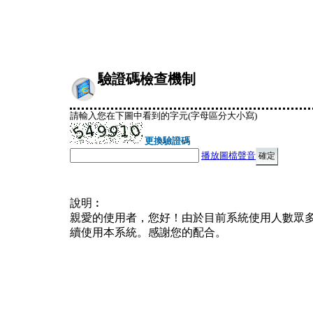
驗證碼檢查機制
請輸入您在下圖中看到的字元(字母區分大小寫)
更換驗證碼
播放圖檔聲音
說明︰
親愛的使用者，您好！由於目前系統使用人數眾
續使用本系統。感謝您的配合。