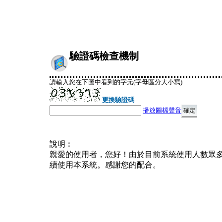
驗證碼檢查機制
請輸入您在下圖中看到的字元(字母區分大小寫)
更換驗證碼
播放圖檔聲音
說明︰
親愛的使用者，您好！由於目前系統使用人數眾
續使用本系統。感謝您的配合。