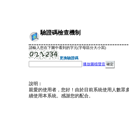
驗證碼檢查機制
請輸入您在下圖中看到的字元(字母區分大小寫)
更換驗證碼
播放圖檔聲音
說明︰
親愛的使用者，您好！由於目前系統使用人數眾
續使用本系統。感謝您的配合。