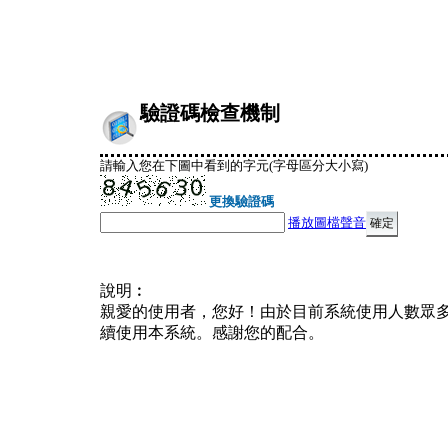
驗證碼檢查機制
請輸入您在下圖中看到的字元(字母區分大小寫)
更換驗證碼
播放圖檔聲音
說明︰
親愛的使用者，您好！由於目前系統使用人數眾
續使用本系統。感謝您的配合。