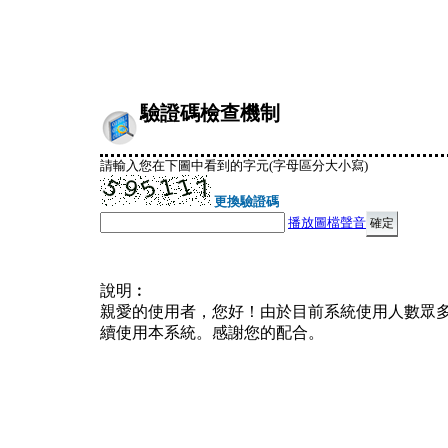
驗證碼檢查機制
請輸入您在下圖中看到的字元(字母區分大小寫)
更換驗證碼
播放圖檔聲音
說明︰
親愛的使用者，您好！由於目前系統使用人數眾
續使用本系統。感謝您的配合。