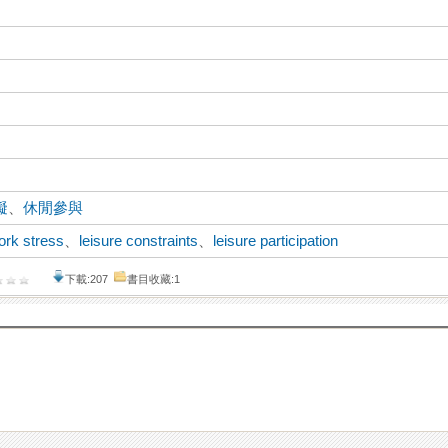
礙
、
休閒參與
ork stress
、
leisure constraints
、
leisure participation
下載:207
書目收藏:1