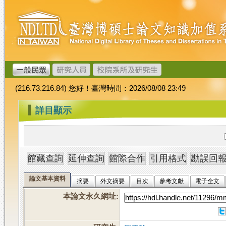
跳
臺
到
灣
主
博
要
碩
內
士
容
論
文
(216.73.216.84) 您好！臺灣時間：2026/08/08 23:49
加
值
:::
詳目顯示
系
統
論文基本資料
摘要
外文摘要
目次
參考文獻
電子全文
本論文永久網址
: