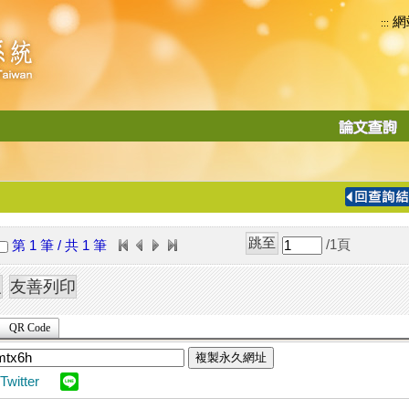
網
:::
功
能
切
換
導
覽
/1
頁
第 1 筆 / 共 1 筆
列
QR Code
複製永久網址
Twitter