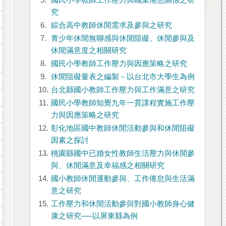
5.
國民小學教師工作壓力與職業倦怠關係之研
究
6.
綜合高中教師休閒需求及參與之研究
7.
青少年休閒無聊感與休閒阻礙、休閒參與及
休閒滿意度之相關研究
8.
國民小學教師工作壓力與因應策略之研究
9.
休閒阻礙量表之編製－以台北市大學生為例
10.
台北縣國小教師工作壓力與工作滿意之研究
11.
國民小學教師知覺九年一貫課程實施工作壓
力與因應策略之研究
12.
彰化地區國中教師休閒活動參與和休閒阻礙
因素之探討
13.
桃園縣國中已婚女性教師生活壓力與休閒參
與、休閒滿意及幸福感之相關研究
14.
國小教師休閒運動參與、工作倦怠與生活滿
意之研究
15.
工作壓力和休閒活動參與對國小教師身心健
康之研究──以屏東縣為例