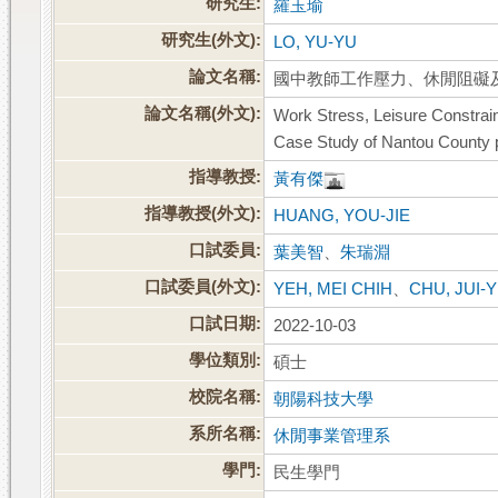
研究生:
羅玉瑜
研究生(外文):
LO, YU-YU
論文名稱:
國中教師工作壓力、休閒阻礙
論文名稱(外文):
Work Stress, Leisure Constrain
Case Study of Nantou County p
指導教授:
黃有傑
指導教授(外文):
HUANG, YOU-JIE
口試委員:
葉美智
、
朱瑞淵
口試委員(外文):
YEH, MEI CHIH
、
CHU, JUI-
口試日期:
2022-10-03
學位類別:
碩士
校院名稱:
朝陽科技大學
系所名稱:
休閒事業管理系
學門:
民生學門