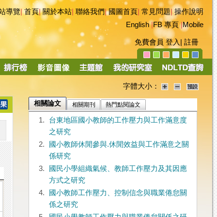
站導覽
|
首頁
|
關於本站
|
聯絡我們
|
國圖首頁
|
常見問題
|
操作說明
English
|
FB 專頁
|
Mobile
免費會員
登入
|
註冊
字體大小：
相關論文
相關期刊
熱門點閱論文
1.
台東地區國小教師的工作壓力與工作滿意度
之研究
2.
國小教師休閒參與.休閒效益與工作滿意之關
係研究
3.
國民小學組織氣候、教師工作壓力及其因應
方式之研究
4.
國小教師工作壓力、控制信念與職業倦怠關
係之研究