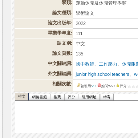
學類:
運動休閒及休閒管理學類
論文種類:
學術論文
論文出版年:
2022
畢業學年度:
111
語文別:
中文
論文頁數:
135
中文關鍵詞:
國中教師
、
工作壓力
、
休閒阻
外文關鍵詞:
junior high school teachers
、
w
相關次數:
被引用:
20
點閱:559
評分:
推文
網路書籤
推薦
評分
引用網址
轉寄