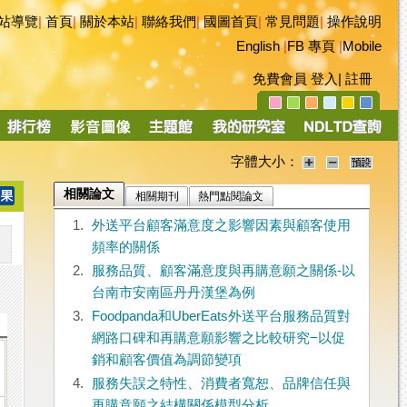
站導覽
|
首頁
|
關於本站
|
聯絡我們
|
國圖首頁
|
常見問題
|
操作說明
English
|
FB 專頁
|
Mobile
免費會員
登入
|
註冊
字體大小：
相關論文
相關期刊
熱門點閱論文
1.
外送平台顧客滿意度之影響因素與顧客使用
頻率的關係
2.
服務品質、顧客滿意度與再購意願之關係-以
台南市安南區丹丹漢堡為例
3.
Foodpanda和UberEats外送平台服務品質對
網路口碑和再購意願影響之比較研究−以促
銷和顧客價值為調節變項
4.
服務失誤之特性、消費者寬恕、品牌信任與
再購意願之結構關係模型分析