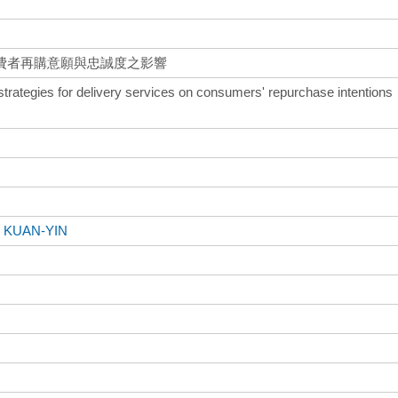
費者再購意願與忠誠度之影響
 strategies for delivery services on consumers' repurchase intentions
, KUAN-YIN