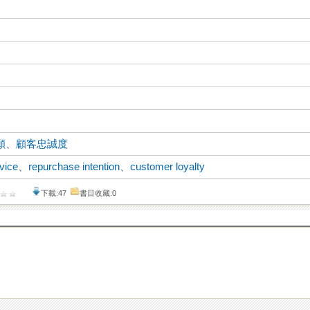
願
、
顧客忠誠度
rvice
、
repurchase intention
、
customer loyalty
下載:47
書目收藏:0