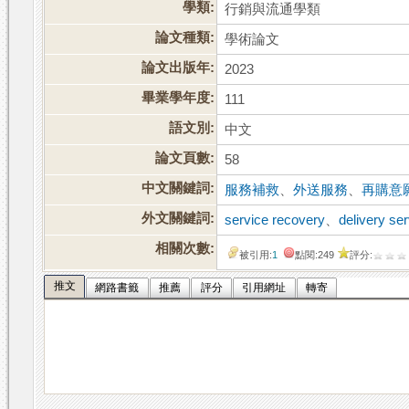
學類:
行銷與流通學類
論文種類:
學術論文
論文出版年:
2023
畢業學年度:
111
語文別:
中文
論文頁數:
58
中文關鍵詞:
服務補救
、
外送服務
、
再購意
外文關鍵詞:
service recovery
、
delivery se
相關次數:
被引用:
1
點閱:249
評分:
推文
網路書籤
推薦
評分
引用網址
轉寄