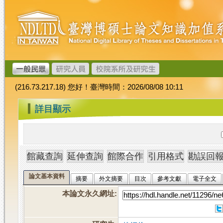
跳
臺
到
灣
主
博
要
碩
內
士
容
論
文
(216.73.217.18) 您好！臺灣時間：2026/08/08 10:11
加
值
:::
詳目顯示
系
統
論文基本資料
摘要
外文摘要
目次
參考文獻
電子全文
本論文永久網址
: