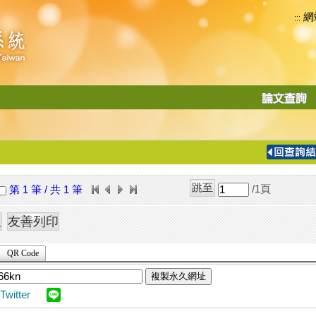
網
:::
功
能
切
換
導
覽
/1
頁
第 1 筆 / 共 1 筆
列
QR Code
複製永久網址
Twitter