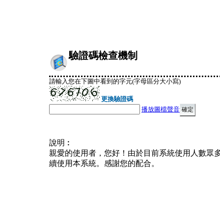
驗證碼檢查機制
請輸入您在下圖中看到的字元(字母區分大小寫)
更換驗證碼
播放圖檔聲音
說明︰
親愛的使用者，您好！由於目前系統使用人數眾
續使用本系統。感謝您的配合。