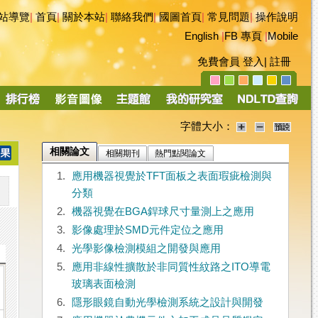
站導覽
|
首頁
|
關於本站
|
聯絡我們
|
國圖首頁
|
常見問題
|
操作說明
English
|
FB 專頁
|
Mobile
免費會員
登入
|
註冊
字體大小：
相關論文
相關期刊
熱門點閱論文
1.
應用機器視覺於TFT面板之表面瑕疵檢測與
分類
2.
機器視覺在BGA銲球尺寸量測上之應用
3.
影像處理於SMD元件定位之應用
4.
光學影像檢測模組之開發與應用
5.
應用非線性擴散於非同質性紋路之ITO導電
玻璃表面檢測
6.
隱形眼鏡自動光學檢測系統之設計與開發