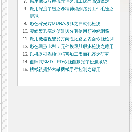
7.
應用機器於農機元件之加工成品品質鑑定
8.
應用深度學習之卷積神經網路於工件毛邊之
辨識
9.
彩色濾光片MURA瑕疵之自動化檢測
10.
導線架瑕疪之偵測與分類使用類神經網路
11.
應用機器視覺於方向性紋路之表面瑕疵檢測
12.
彩色圖形比對：元件搜尋與瑕疵檢測之應用
13.
以機器視覺檢測精密加工表面孔徑之研究
14.
側照式SMD-LED瑕疵自動光學檢測系統
15.
機械視覺於六軸機械手臂控制之應用