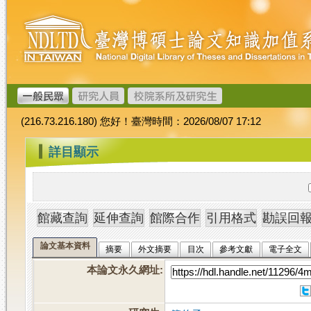
跳
臺
到
灣
主
博
要
碩
內
士
容
論
文
(216.73.216.180) 您好！臺灣時間：2026/08/07 17:12
加
值
:::
詳目顯示
系
統
論文基本資料
摘要
外文摘要
目次
參考文獻
電子全文
本論文永久網址
: