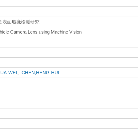
之表面瑕疵檢測研究
ehicle Camera Lens using Machine Vision
HUA-WEI
、
CHEN,HENG-HUI