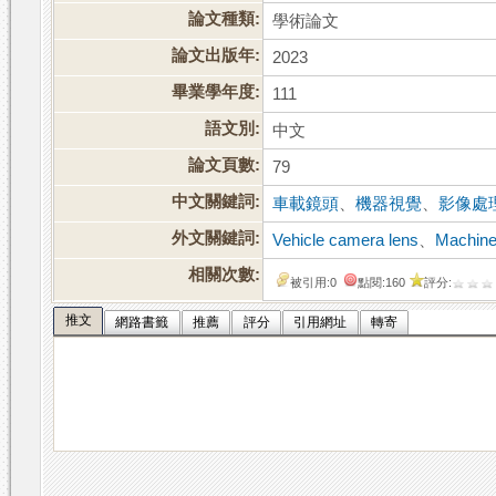
論文種類:
學術論文
論文出版年:
2023
畢業學年度:
111
語文別:
中文
論文頁數:
79
中文關鍵詞:
車載鏡頭
、
機器視覺
、
影像處
外文關鍵詞:
Vehicle camera lens
、
Machine
相關次數:
被引用:0
點閱:160
評分:
推文
網路書籤
推薦
評分
引用網址
轉寄