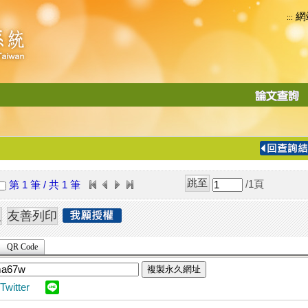
網
:::
功
能
切
換
導
覽
/1
頁
第 1 筆 / 共 1 筆
列
QR Code
複製永久網址
Twitter