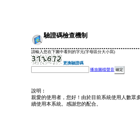
驗證碼檢查機制
請輸入您在下圖中看到的字元(字母區分大小寫)
更換驗證碼
播放圖檔聲音
說明︰
親愛的使用者，您好！由於目前系統使用人數眾
續使用本系統。感謝您的配合。