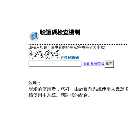
驗證碼檢查機制
請輸入您在下圖中看到的字元(字母區分大小寫)
更換驗證碼
播放圖檔聲音
說明︰
親愛的使用者，您好！由於目前系統使用人數眾
續使用本系統。感謝您的配合。