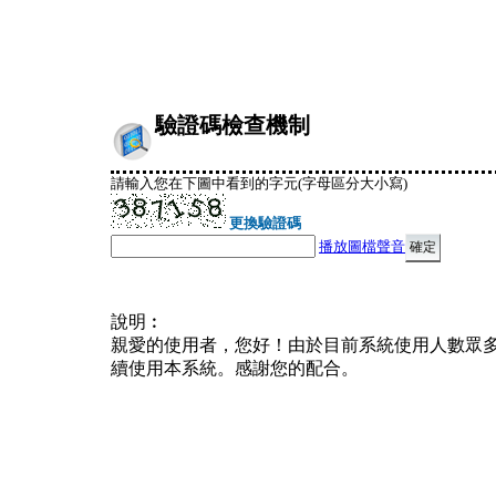
驗證碼檢查機制
請輸入您在下圖中看到的字元(字母區分大小寫)
更換驗證碼
播放圖檔聲音
說明︰
親愛的使用者，您好！由於目前系統使用人數眾
續使用本系統。感謝您的配合。