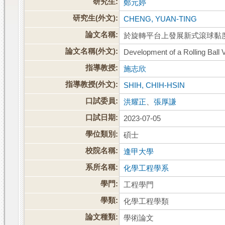
研究生:
鄭元婷
研究生(外文):
CHENG, YUAN-TING
論文名稱:
於旋轉平台上發展新式滾球黏
論文名稱(外文):
Development of a Rolling Ball 
指導教授:
施志欣
指導教授(外文):
SHIH, CHIH-HSIN
口試委員:
洪耀正
、
張厚謙
口試日期:
2023-07-05
學位類別:
碩士
校院名稱:
逢甲大學
系所名稱:
化學工程學系
學門:
工程學門
學類:
化學工程學類
論文種類:
學術論文