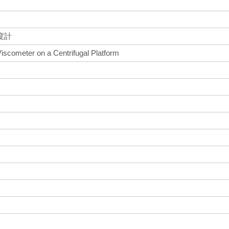
度計
Viscometer on a Centrifugal Platform