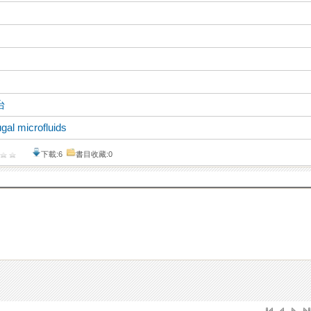
台
ugal microfluids
下載:6
書目收藏:0