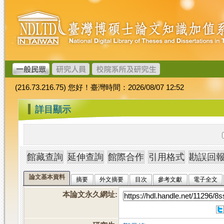
跳
臺
到
灣
主
博
要
碩
內
士
容
論
文
(216.73.216.75) 您好！臺灣時間：2026/08/07 12:52
加
值
:::
詳目顯示
系
統
論文基本資料
摘要
外文摘要
目次
參考文獻
電子全文
本論文永久網址
: