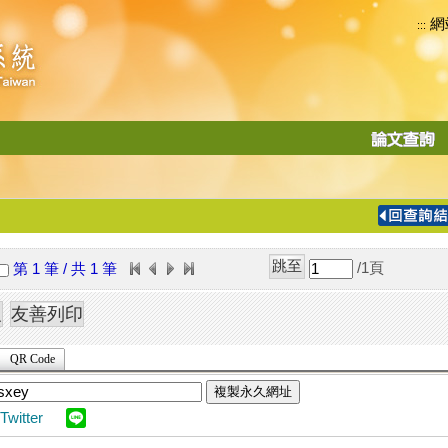
網
:::
功
能
切
換
導
覽
/1
頁
第 1 筆 / 共 1 筆
列
QR Code
複製永久網址
Twitter