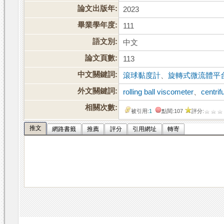
論文出版年:
2023
畢業學年度:
111
語文別:
中文
論文頁數:
113
中文關鍵詞:
滾球黏度計
、
旋轉式微流體平
外文關鍵詞:
rolling ball viscometer
、
centrif
相關次數:
被引用:
1
點閱:107
評分:
推文
網路書籤
推薦
評分
引用網址
轉寄