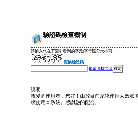
驗證碼檢查機制
請輸入您在下圖中看到的字元(字母區分大小寫)
更換驗證碼
播放圖檔聲音
說明︰
親愛的使用者，您好！由於目前系統使用人數眾
續使用本系統。感謝您的配合。