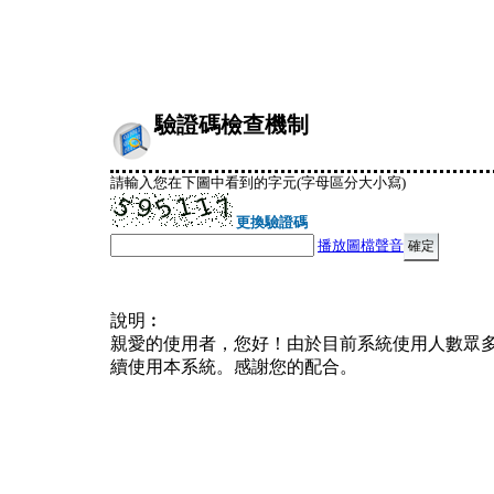
驗證碼檢查機制
請輸入您在下圖中看到的字元(字母區分大小寫)
更換驗證碼
播放圖檔聲音
說明︰
親愛的使用者，您好！由於目前系統使用人數眾
續使用本系統。感謝您的配合。