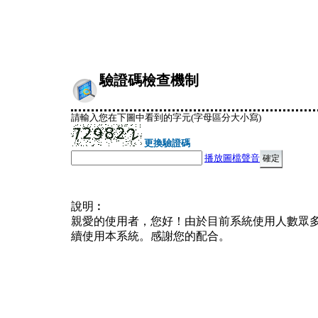
驗證碼檢查機制
請輸入您在下圖中看到的字元(字母區分大小寫)
更換驗證碼
播放圖檔聲音
說明︰
親愛的使用者，您好！由於目前系統使用人數眾
續使用本系統。感謝您的配合。