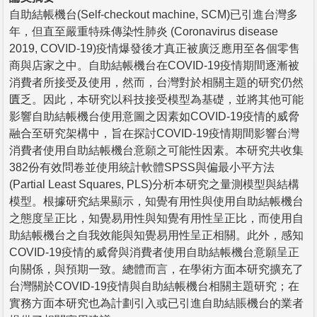
自助結帳機台(Self-checkout machine, SCM)已引進台灣多
年，但直至嚴重特殊傳染性肺炎 (Coronavirus disease
2019, COVID-19)疫情爆發後才真正被廣泛應用至各個零售
商與店家之中。自助結帳機台在COVID-19疫情期間逐漸被
消費者所接受及使用，然而，台灣對於相關主題的研究仍然
匱乏。因此，本研究以科技接受模型為基礎，並將其他可能
影響自助結帳機台使用意圖之因素如COVID-19疫情的威脅
融合至研究架構中，旨在探討COVID-19疫情期間影響台灣
消費者使用自助結帳機台意願之可能性因素。本研究共收集
382份有效問卷並使用統計軟體SPSS與偏最小平方法
(Partial Least Squares, PLS)分析本研究之量測模型與結構
模型。根據研究結果顯示，知覺有用性與使用自助結帳機台
之態度呈正比，知覺易用性與知覺有用性呈正比，而使用自
助結帳機台之自我效能與知覺易用性呈正相關。此外，感知
COVID-19疫情的威脅與消費者使用自助結帳機台意願呈正
向關係，與預期一致。總體而言，在學術方面本研究擴充了
台灣關於COVID-19疫情與自助結帳機台相關主題研究；在
實務方面本研究也為計劃引入或已引進自助結賬機台的業者