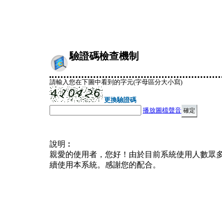
驗證碼檢查機制
請輸入您在下圖中看到的字元(字母區分大小寫)
更換驗證碼
播放圖檔聲音
說明︰
親愛的使用者，您好！由於目前系統使用人數眾
續使用本系統。感謝您的配合。