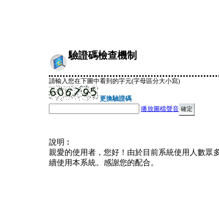
驗證碼檢查機制
請輸入您在下圖中看到的字元(字母區分大小寫)
更換驗證碼
播放圖檔聲音
說明︰
親愛的使用者，您好！由於目前系統使用人數眾
續使用本系統。感謝您的配合。