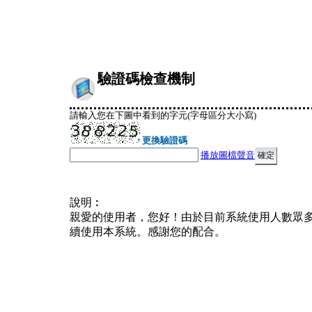
驗證碼檢查機制
請輸入您在下圖中看到的字元(字母區分大小寫)
更換驗證碼
播放圖檔聲音
說明︰
親愛的使用者，您好！由於目前系統使用人數眾
續使用本系統。感謝您的配合。