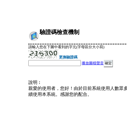
驗證碼檢查機制
請輸入您在下圖中看到的字元(字母區分大小寫)
更換驗證碼
播放圖檔聲音
說明︰
親愛的使用者，您好！由於目前系統使用人數眾
續使用本系統。感謝您的配合。