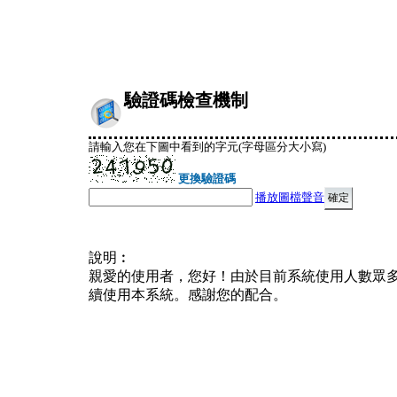
驗證碼檢查機制
請輸入您在下圖中看到的字元(字母區分大小寫)
更換驗證碼
播放圖檔聲音
說明︰
親愛的使用者，您好！由於目前系統使用人數眾
續使用本系統。感謝您的配合。