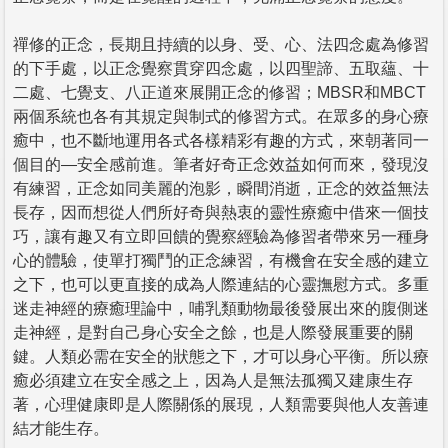
禪修的正念，長期且持續的以身、受、心、法四念處為修習
的下手處，以正念覺察貫穿四念處，以四聖諦、五取蘊、十
二處、七覺支、八正道來展開正念的修習；MBSR和MBCT
兩個系統也各有其規定與制式的修習方式。在眾多的身心療
癒中，也不斷地運用各式各樣精彩有趣的方式，來朝著同一
個目的—安全感前進。筆者好奇正念效益如何而來，發現沒
有練習，正念如同美麗的泡影，瞬間消逝，正念的效益無法
長存，因而想從人們所好奇與熱衷的靈性療癒中借來一個技
巧，讓有趣又有立即回饋的覺察經驗為修習者帶來另一種身
心的體驗，使單打獨鬥的正念練習，有機會在安全感的建立
之下，也可以更直接的成為人際連結的心靈撫慰方式。多重
迷走神經的療癒理論中，哺乳類動物最後發展出來的腹側迷
走神經，是對自己身心安全之餘，也是人際發展重要的關
鍵。人類必需在安全的狀態之下，才可以身心平衡。所以療
癒必須建立在安全感之上，因為人是無法孤獨又建康生存
著，心理健康即是人際關係的展現，人類需要與他人友善連
結才能生存。