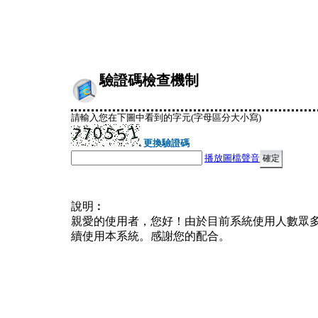
驗證碼檢查機制
請輸入您在下圖中看到的字元(字母區分大小寫)
更換驗證碼
播放圖檔聲音
說明︰
親愛的使用者，您好！由於目前系統使用人數眾
續使用本系統。感謝您的配合。