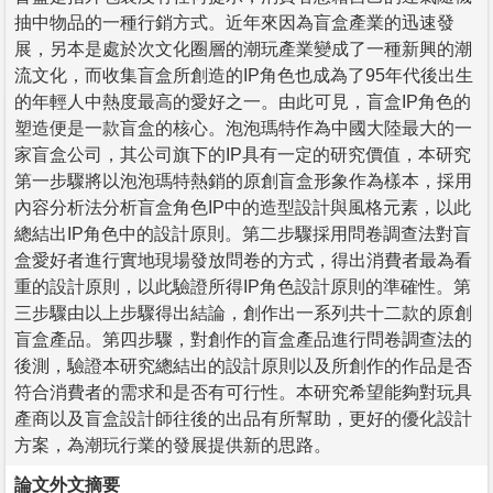
抽中物品的一種行銷方式。近年來因為盲盒產業的迅速發
展，另本是處於次文化圈層的潮玩產業變成了一種新興的潮
流文化，而收集盲盒所創造的IP角色也成為了95年代後出生
的年輕人中熱度最高的愛好之一。由此可見，盲盒IP角色的
塑造便是一款盲盒的核心。泡泡瑪特作為中國大陸最大的一
家盲盒公司，其公司旗下的IP具有一定的研究價值，本研究
第一步驟將以泡泡瑪特熱銷的原創盲盒形象作為樣本，採用
內容分析法分析盲盒角色IP中的造型設計與風格元素，以此
總結出IP角色中的設計原則。第二步驟採用問卷調查法對盲
盒愛好者進行實地現場發放問卷的方式，得出消費者最為看
重的設計原則，以此驗證所得IP角色設計原則的準確性。第
三步驟由以上步驟得出結論，創作出一系列共十二款的原創
盲盒產品。第四步驟，對創作的盲盒產品進行問卷調查法的
後測，驗證本研究總結出的設計原則以及所創作的作品是否
符合消費者的需求和是否有可行性。本研究希望能夠對玩具
產商以及盲盒設計師往後的出品有所幫助，更好的優化設計
方案，為潮玩行業的發展提供新的思路。
論文外文摘要