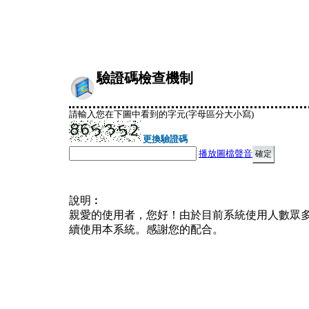
驗證碼檢查機制
請輸入您在下圖中看到的字元(字母區分大小寫)
更換驗證碼
播放圖檔聲音
說明︰
親愛的使用者，您好！由於目前系統使用人數眾
續使用本系統。感謝您的配合。