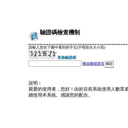
驗證碼檢查機制
請輸入您在下圖中看到的字元(字母區分大小寫)
更換驗證碼
播放圖檔聲音
說明︰
親愛的使用者，您好！由於目前系統使用人數眾
續使用本系統。感謝您的配合。