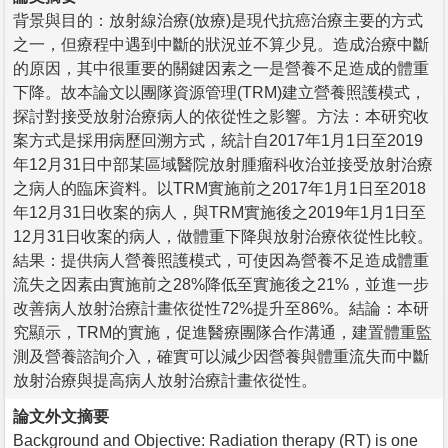
背景與目的：放射線治療(放療)是現代抗癌治療主要的方式
之一，但療程中遇到中斷的狀況並不算少見。造成治療中斷
的原因，其中很重要的關鍵因素之一是營養不足造成的體重
下降。故本論文以團隊資源管理(TRM)建立營養照護模式，
探討對接受放射治療病人的依從性之影響。方法：本研究收
案方式是採用病歷回溯方式，統計自2017年1月1日至2019
年12月31日中部某區域醫院放射腫瘤科收治並接受放射治療
之病人的臨床資料。以TRM實施前之2017年1月1日至2018
年12月31日收案的病人，與TRM實施後之2019年1月1日至
12月31日收案的病人，做體重下降與放射治療依從性比較。
結果：提供病人營養照護模式，可使因為營養不足造成體重
流失之因素由實施前之28%降低至實施後之21%，並進一步
改善病人放射治療計畫依從性72%提升至86%。結論：本研
究顯示，TRM的實施，促進醫療團隊合作溝通，建置體重監
測及營養諮詢介入，確實可以減少因營養與體重流失而中斷
放射治療與提高病人放射治療計畫依從性。
論文外文摘要
Background and Objective: Radiation therapy (RT) is one