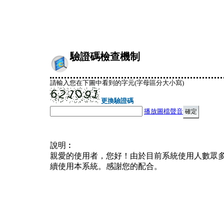
驗證碼檢查機制
請輸入您在下圖中看到的字元(字母區分大小寫)
更換驗證碼
播放圖檔聲音
說明︰
親愛的使用者，您好！由於目前系統使用人數眾
續使用本系統。感謝您的配合。