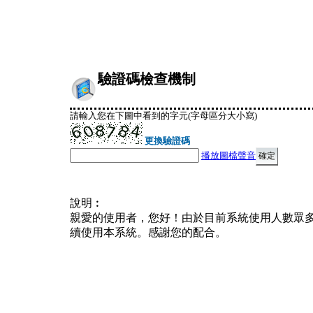
驗證碼檢查機制
請輸入您在下圖中看到的字元(字母區分大小寫)
更換驗證碼
播放圖檔聲音
說明︰
親愛的使用者，您好！由於目前系統使用人數眾
續使用本系統。感謝您的配合。