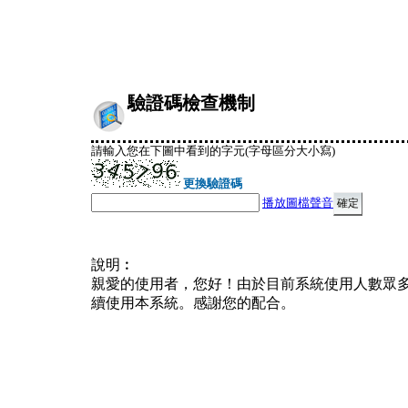
驗證碼檢查機制
請輸入您在下圖中看到的字元(字母區分大小寫)
更換驗證碼
播放圖檔聲音
說明︰
親愛的使用者，您好！由於目前系統使用人數眾
續使用本系統。感謝您的配合。