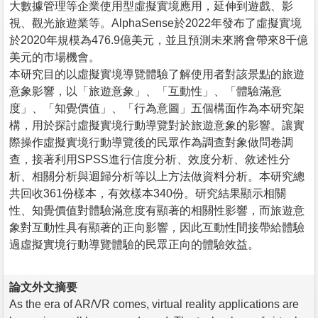
大數據管理等企業使用型虛擬實境應用，延伸到遊戲、影
視、觀光旅遊業等。AlphaSense於2022年發布了虛擬實境
於2020年規模為476.9億美元，並且預測未來將會帶來8千億
美元的市場機會。
本研究目的以虛擬實境導覽體驗了解使用者對該景點的旅遊
意象影響，以「旅遊意象」、「互動性」、「體驗滿意
度」、「知覺價值」、「行為意圖」五個構面作為本研究架
構，用於探討虛擬實境行動導覽對於旅遊意象的影響。讓實
際操作虛擬實境行動導覽後的民眾作為調查對象做問卷調
查，接著利用SPSS進行信度分析、效度分析、敘述性分
析、相關分析與迴歸分析等以上方法做資料分析。本研究總
共回收361份樣本，有效樣本340份。研究結果顯示相關
性、知覺價值對體驗滿意度有顯著的相關性影響，而旅遊意
象對互動性具有顯著的正向影響，因此互動性間接帶給體驗
過虛擬實境行動導覽體驗的民眾正向的體驗效益。
論文外文摘要
As the era of AR/VR comes, virtual reality applications are