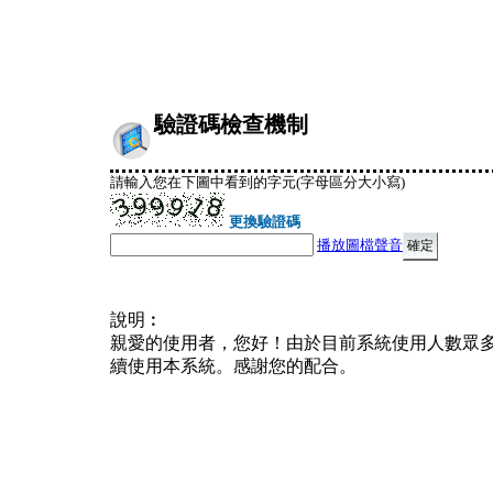
驗證碼檢查機制
請輸入您在下圖中看到的字元(字母區分大小寫)
更換驗證碼
播放圖檔聲音
說明︰
親愛的使用者，您好！由於目前系統使用人數眾
續使用本系統。感謝您的配合。