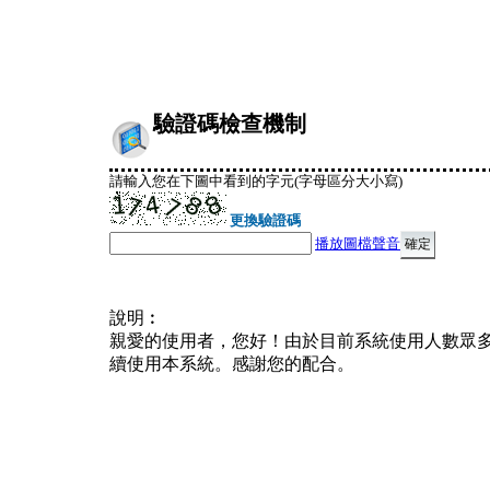
驗證碼檢查機制
請輸入您在下圖中看到的字元(字母區分大小寫)
更換驗證碼
播放圖檔聲音
說明︰
親愛的使用者，您好！由於目前系統使用人數眾
續使用本系統。感謝您的配合。