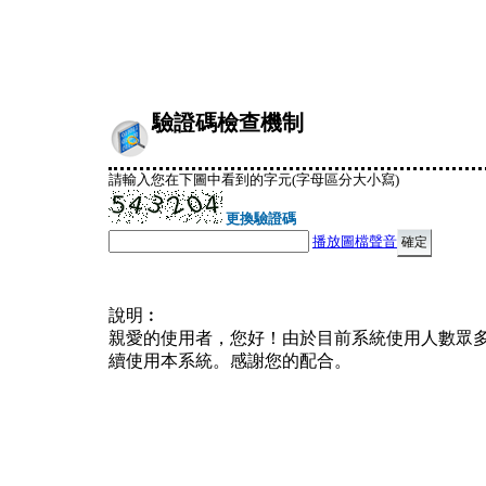
驗證碼檢查機制
請輸入您在下圖中看到的字元(字母區分大小寫)
更換驗證碼
播放圖檔聲音
說明︰
親愛的使用者，您好！由於目前系統使用人數眾
續使用本系統。感謝您的配合。