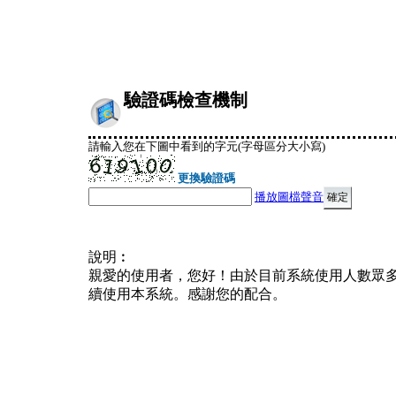
驗證碼檢查機制
請輸入您在下圖中看到的字元(字母區分大小寫)
更換驗證碼
播放圖檔聲音
說明︰
親愛的使用者，您好！由於目前系統使用人數眾
續使用本系統。感謝您的配合。