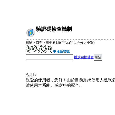
驗證碼檢查機制
請輸入您在下圖中看到的字元(字母區分大小寫)
更換驗證碼
播放圖檔聲音
說明︰
親愛的使用者，您好！由於目前系統使用人數眾
續使用本系統。感謝您的配合。