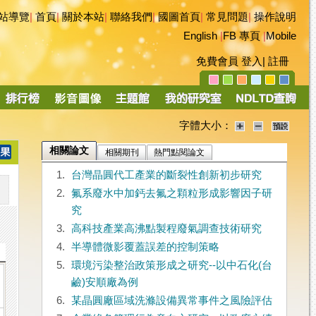
站導覽
|
首頁
|
關於本站
|
聯絡我們
|
國圖首頁
|
常見問題
|
操作說明
English
|
FB 專頁
|
Mobile
免費會員
登入
|
註冊
字體大小：
相關論文
相關期刊
熱門點閱論文
1.
台灣晶圓代工產業的斷裂性創新初步研究
2.
氟系廢水中加鈣去氟之顆粒形成影響因子研
究
3.
高科技產業高沸點製程廢氣調查技術研究
4.
半導體微影覆蓋誤差的控制策略
5.
環境污染整治政策形成之研究--以中石化(台
鹼)安順廠為例
6.
某晶圓廠區域洗滌設備異常事件之風險評估