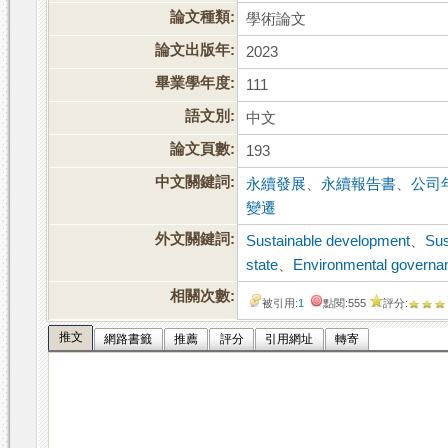
論文種類:
學術論文
論文出版年:
2023
畢業學年度:
111
語文別:
中文
論文頁數:
193
中文關鍵詞:
永續發展
、
永續報告書
、
公司
變遷
外文關鍵詞:
Sustainable development
、
Sus
state
、
Environmental governa
相關次數:
被引用:
1
點閱:555
評分:
推文
網路書籤
推薦
評分
引用網址
轉寄