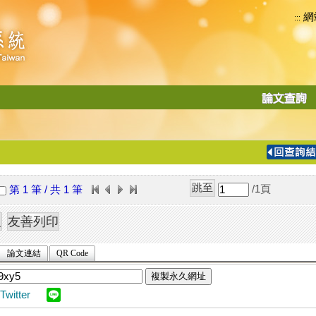
網
:::
功
能
切
換
導
覽
/1
頁
第 1 筆 / 共 1 筆
列
論文連結
QR Code
複製永久網址
Twitter