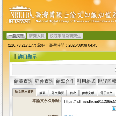
跳
臺
到
灣
主
博
要
碩
內
士
容
論
文
(216.73.217.177) 您好！臺灣時間：2026/08/08 04:45
加
值
:::
詳目顯示
系
統
論文基本資料
摘要
外文摘要
目次
參考文獻
電子全文
本論文永久網址
: