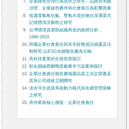
7.
企業綠色管理行為意向之研究－以政府永續
治理、企業綠色夥伴與社會責任為影響因素
8.
低濃度氫氧化氨、雙氧水混合物在深溝渠式
記憶體清洗製程之研究
9.
台灣環境資源部組織再造的政經分析，
1945-2019
10.
跨國企業社會責任與其非財務資訊揭露及法
制研究-以ESG永續報告書為主軸
11.
高科技產業的生殖危害探討
12.
彰化縣線西鄉鴨蛋戴奧辛污染案例探討
13.
企業社會責任報告書揭露品質之決定因素及
其與公司績效之關聯性
14.
淡水河水資源系統動力模式與永續管理策略
之研究
15.
房仲業新核心價值－企業社會責任