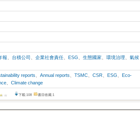
年報
、
台積公司
、
企業社會責任
、
ESG
、
生態國家
、
環境治理
、
氣候
tainability reports
、
Annual reports
、
TSMC
、
CSR
、
ESG
、
Eco-
nce
、
Climate change
下載:108
書目收藏:1