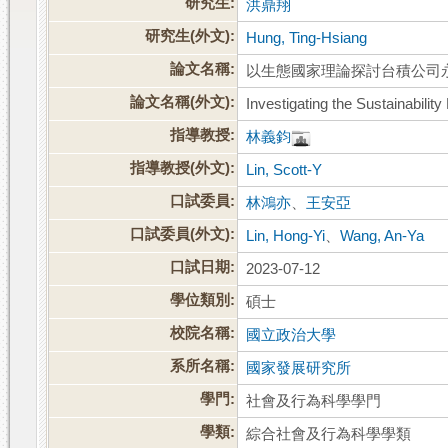
研究生:
洪鼎翔
研究生(外文):
Hung, Ting-Hsiang
論文名稱:
以生態國家理論探討台積公司
論文名稱(外文):
Investigating the Sustainabili
指導教授:
林義鈞
指導教授(外文):
Lin, Scott-Y
口試委員:
林鴻亦
、
王安亞
口試委員(外文):
Lin, Hong-Yi
、
Wang, An-Ya
口試日期:
2023-07-12
學位類別:
碩士
校院名稱:
國立政治大學
系所名稱:
國家發展研究所
學門:
社會及行為科學學門
學類:
綜合社會及行為科學學類