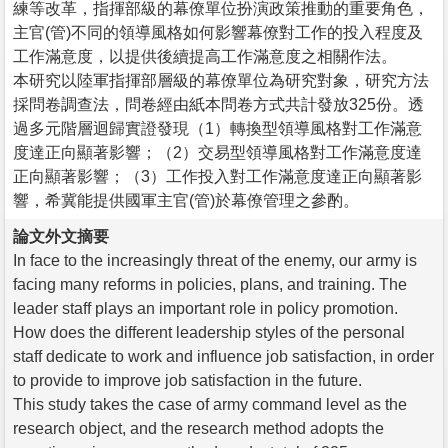
練等改革，指揮部級的幕僚單位扮演政策推動的重要角色，
主官(管)不同的領導風格如何影響幕僚對工作的投入程度及
工作滿意度，以提供後續提高工作滿意度之相關作法。
本研究以陸軍指揮部層級的幕僚單位為研究對象，研究方法
採問卷調查法，問卷經由紙本問卷方式共計發放325份。透
過多元階層迴歸實證發現（1）轉換型領導風格對工作滿意
度達正向顯著影響；（2）交易型領導風格對工作滿意度達
正向顯著影響；（3）工作投入對工作滿意度達正向顯著影
響，希冀能提供國軍主官(管)於幕僚管理之參酌。
論文外文摘要
In face to the increasingly threat of the enemy, our army is
facing many reforms in policies, plans, and training. The
leader staff plays an important role in policy promotion.
How does the different leadership styles of the personal
staff dedicate to work and influence job satisfaction, in order
to provide to improve job satisfaction in the future.
This study takes the case of army command level as the
research object, and the research method adopts the