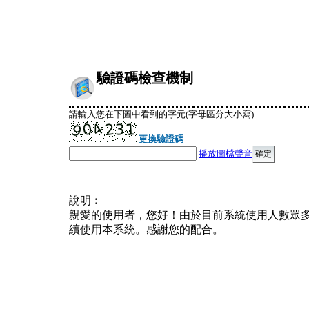
驗證碼檢查機制
請輸入您在下圖中看到的字元(字母區分大小寫)
更換驗證碼
播放圖檔聲音
說明︰
親愛的使用者，您好！由於目前系統使用人數眾
續使用本系統。感謝您的配合。