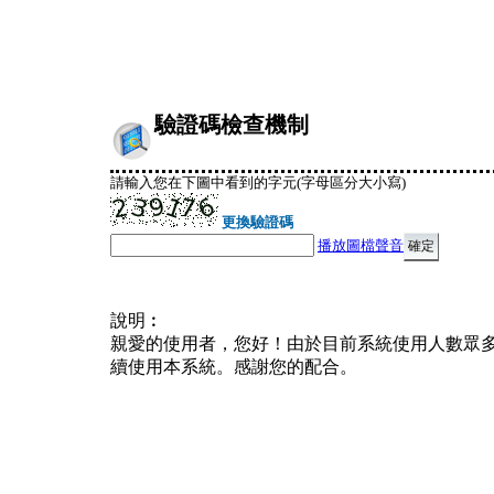
驗證碼檢查機制
請輸入您在下圖中看到的字元(字母區分大小寫)
更換驗證碼
播放圖檔聲音
說明︰
親愛的使用者，您好！由於目前系統使用人數眾
續使用本系統。感謝您的配合。