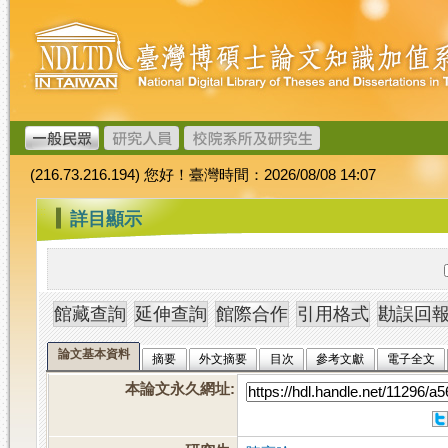
跳
臺
到
灣
主
博
要
碩
內
士
容
論
文
(216.73.216.194) 您好！臺灣時間：2026/08/08 14:07
加
值
:::
詳目顯示
系
統
論文基本資料
摘要
外文摘要
目次
參考文獻
電子全文
本論文永久網址
: