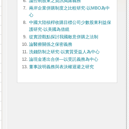
6.
論控制股東之資訊揭露義務
7.
兩岸企業併購制度之比較研究-以MBO為中
心
8.
中國大陸槓桿收購目標公司少數股東利益保
護研究-以美國為借鏡
9.
從實證觀點探討我國敵意併購之法制
10.
論醫療關係之保密義務
11.
洗錢防制之研究-以實質受益人為中心
12.
論現金逐出合併—以受託義務為中心
13.
董事說明義務與表決權迴避之研究