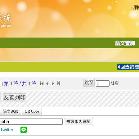
網
:::
功
能
切
換
導
覽
/1
頁
第 1 筆 / 共 1 筆
列
論文連結
QR Code
複製永久網址
Twitter