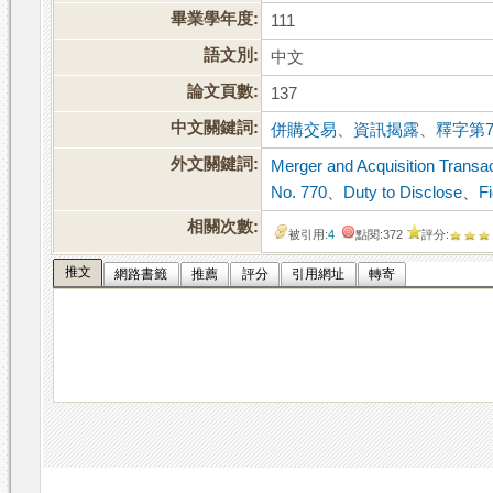
畢業學年度:
111
語文別:
中文
論文頁數:
137
中文關鍵詞:
併購交易
、
資訊揭露
、
釋字第7
外文關鍵詞:
Merger and Acquisition Transa
No. 770
、
Duty to Disclose
、
F
相關次數:
被引用:
4
點閱:372
評分:
推文
網路書籤
推薦
評分
引用網址
轉寄