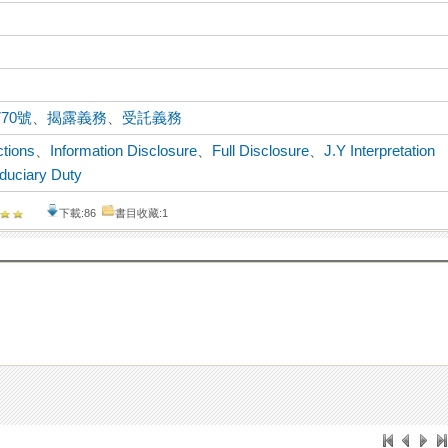
70號
、
揭露義務
、
受託義務
ctions
、
Information Disclosure
、
Full Disclosure
、
J.Y Interpretation
iduciary Duty
下載:86
書目收藏:1