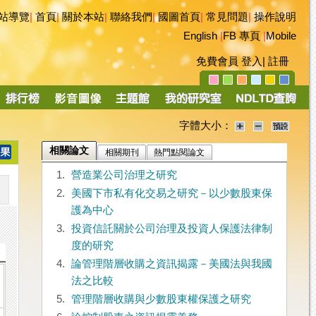
站導覽
|
首頁
|
關於本站
|
聯絡我們
|
國圖首頁
|
常見問題
|
操作說明
English
|
FB 專頁
|
Mobile
免費會員
登入
|
註冊
字體大小：
相關論文
相關期刊
熱門點閱論文
1.
營造業公司治理之研究
2.
美國下市私有化交易之研究－以少數股東保
護為中心
3.
投資信託關於公司治理及投資人保護法律制
度的研究
4.
論管理階層收購之資訊揭露－美國法與我國
法之比較
5.
管理階層收購與少數股東權保護之研究