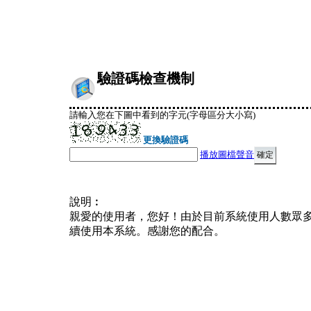
驗證碼檢查機制
請輸入您在下圖中看到的字元(字母區分大小寫)
更換驗證碼
播放圖檔聲音
說明︰
親愛的使用者，您好！由於目前系統使用人數眾
續使用本系統。感謝您的配合。