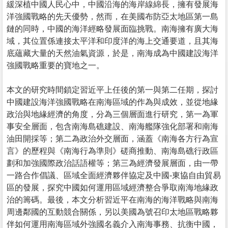
緩深植中國人民心中，中國沿海的海岸線綿長，擁有發展海
洋強國戰略的先天優勢，然而，在美國布防亞太地區第一島
鏈的同時，中國的海洋經略發展面臨挑戰。南海擁有廣大海
域，其位置係連接太平洋和印度洋的海上交通要道，且其海
底蘊藏大量的天然油氣資源，於是，南海成為中國建設海洋
強國戰略重要的寶地之一。
本文的研究時間鎖定習近平上任後的第一與第二任期，探討
中國建設海洋強國戰略在南海區域的作為與成效，並從地緣
政治與地緣經濟的角度，分為三個層面進行研究，第一為軍
事安全層面，包含南海島礁建設、南海艦隊強化部署和南海
油田開採等；第二為政治外交層面，涵蓋《南海各方行為宣
言》的歷程與《南海行為準則》磋商推動、南海島礁行政區
劃和加強國際政治話語權等；第三為經濟發展層面，由一帶
一路合作倡議、區域全面經濟夥伴協定及中國-東協自由貿易
區的發展，探究中國如何運用區域經濟整合爭取南海地緣政
治的籌碼。最後，本文分析習近平在南海的海洋戰略與南海
周邊鄰國的互動競合關係，另以美國為號召印太地區戰略夥
伴如何運用南海區域外強國名義介入南海事務、抗衡中國，