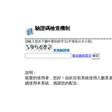
驗證碼檢查機制
請輸入您在下圖中看到的字元(字母區分大小寫)
更換驗證碼
播放圖檔聲音
說明︰
親愛的使用者，您好！由於目前系統使用人數眾
續使用本系統。感謝您的配合。