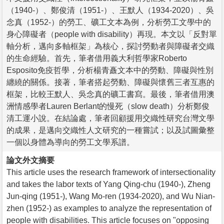
（1940-）、鄭俊清（1951-）、王默人（1934-2020）、吳
念真（1952-）的勞工、礦工文本為例，分析勞工文學中的
身心障礙者（people with disability）再現。本文以「反對單
軸分析，邁向多軸框架」為核心，探討勞動者與障礙者交織
的生命經驗。首先，筆者借用義大利哲學家Roberto
Esposito免疫哲學，分析楊青矗文本中的勞動、障礙與性別
纏繞的關係。接著，筆者搭起勞動、障礙與懷舊三者互惠的
框架，比較王默人、吳念真的礦工書寫。最後，筆者借用澳
洲情感學者Lauren Berlant的慢死（slow death）分析鄭俊
清工運小說。在結論處，筆者回顧援用交織性研究台灣文學
的成果，是邁向交織性人文研究的一種嘗試；以及試圖彙整
一個以身體為導向的勞工文學系譜。
論文外文摘要
This article uses the research framework of intersectionality
and takes the labor texts of Yang Qing-chu (1940-), Zheng
Jun-qing (1951-), Wang Mo-ren (1934-2020), and Wu Nian-
zhen (1952-) as examples to analyze the representation of
people with disabilities. This article focuses on "opposing