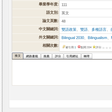
畢業學年度:
111
語文別:
英文
論文頁數:
48
中文關鍵詞:
雙語政策
、
雙語
、
多種語言
、
外文關鍵詞:
Bilingual 2030
、
Bilingualism
、
相關次數:
被引用:
1
點閱:334
評分:
推文
網路書籤
推薦
評分
引用網址
轉寄