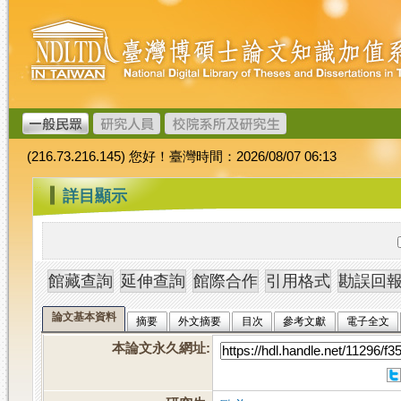
跳
臺
到
灣
主
博
要
碩
內
士
容
論
文
(216.73.216.145) 您好！臺灣時間：2026/08/07 06:13
加
值
:::
詳目顯示
系
統
論文基本資料
摘要
外文摘要
目次
參考文獻
電子全文
本論文永久網址
: