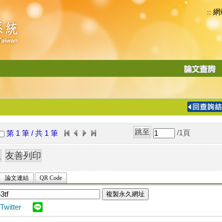
網
:::
功
能
切
換
導
覽
/1
頁
第 1 筆 / 共 1 筆
列
論文連結
QR Code
複製永久網址
Twitter