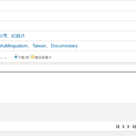
台灣
、
紀錄片
Multilingualism
、
Taiwan
、
Documentary
下載:88
書目收藏:0