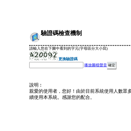
驗證碼檢查機制
請輸入您在下圖中看到的字元(字母區分大小寫)
更換驗證碼
播放圖檔聲音
說明︰
親愛的使用者，您好！由於目前系統使用人數眾
續使用本系統。感謝您的配合。